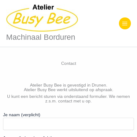
Ga
naar
de
inhoud
Machinaal Borduren
Contact
Atelier Busy Bee is gevestigd in Drunen.
Atelier Busy Bee werkt uitsluitend op afspraak.
U kunt een bericht sturen via onderstaand formulier. We nemen
z.s.m. contact met u op.
Gelieve dit veld leeg te laten.
Je naam (verplicht)