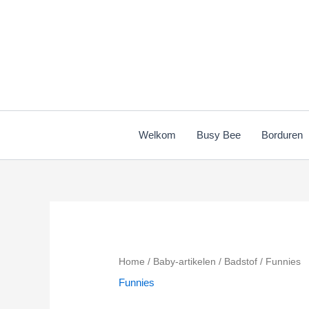
Ga
naar
de
inhoud
Welkom
Busy Bee
Borduren
Home
/
Baby-artikelen
/
Badstof
/ Funnies
Funnies