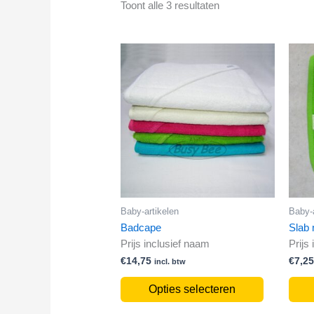
Toont alle 3 resultaten
Dit
product
heeft
meerdere
variaties.
Deze
optie
kan
gekozen
worden
op
de
productpag
Baby-artikelen
Baby-a
Badcape
Slab
Prijs inclusief naam
Prijs
€
14,75
€
7,2
incl. btw
Opties selecteren