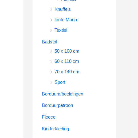
Knuffels
tante Marja
ct
Textiel
ere
ies.
Badstof
50 x 100 cm
en
60 x 110 cm
n
70 x 140 cm
ctpagina
Sport
Borduurafbeeldingen
Borduurpatroon
Fleece
Kinderkleding