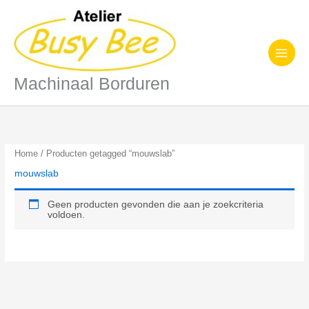
Ga
naar
de
inhoud
Machinaal Borduren
Home
/ Producten getagged “mouwslab”
mouwslab
Geen producten gevonden die aan je zoekcriteria
voldoen.